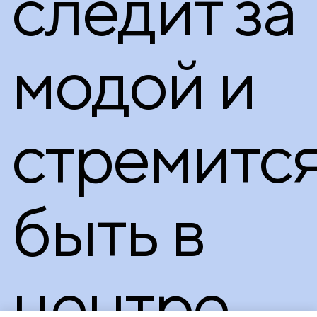
следит за
модой и
стремитс
быть в
центре