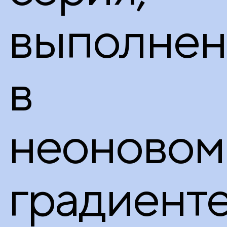
выполнен
в
неоновом
градиенте