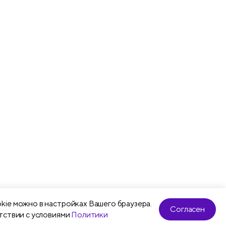
kie можно в настройках Вашего браузера.
Согласен
тствии с условиями
Политики