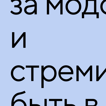
за мод
и
стрем
быть в