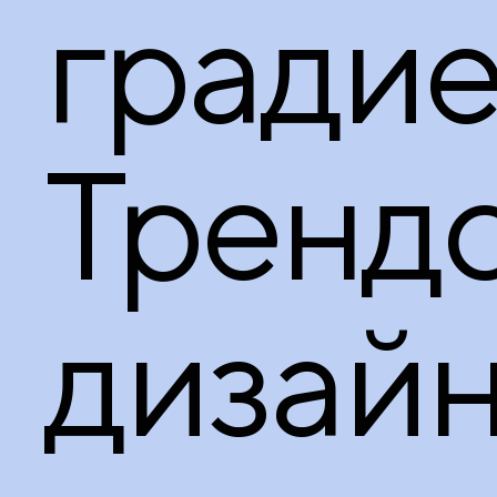
градие
Тренд
дизай