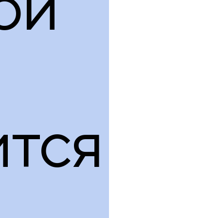
ой
ится