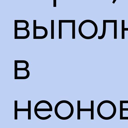
принадлежности
выпол
в
неоно