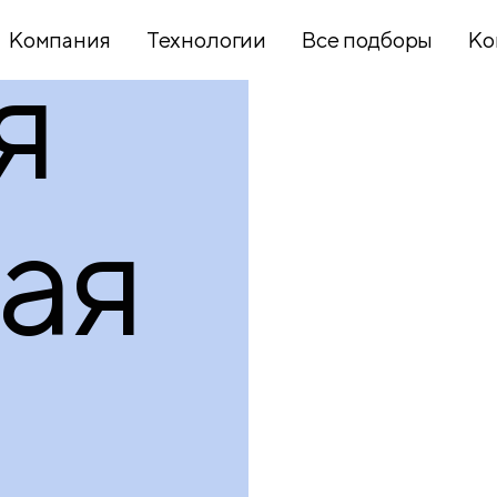
Компания
Технологии
Все подборы
Ко
я
Хобби и
творчество
ая
Презентационное
оборудование
Школьный
текстиль
Бумажная