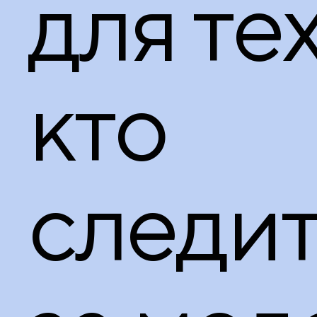
для тех
кто
следи