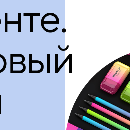
нте.
овый
н