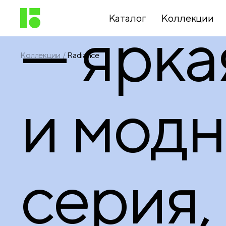
Каталог
Коллекции
— ярка
Коллекции
Radiance
Письменные
принадлежности
и модн
Канцелярские
принадлежности
серия,
Папки,
архиваторы
Чертежные