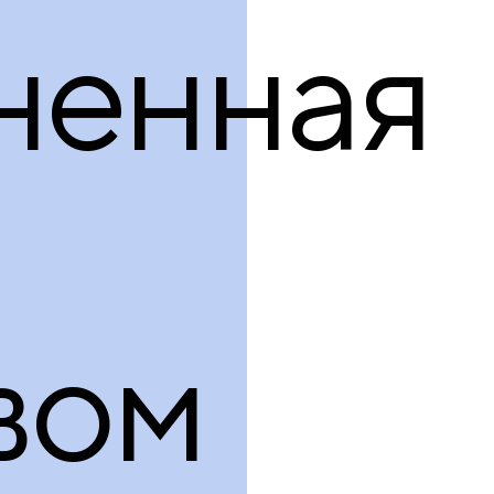
продукция
ненная
вом