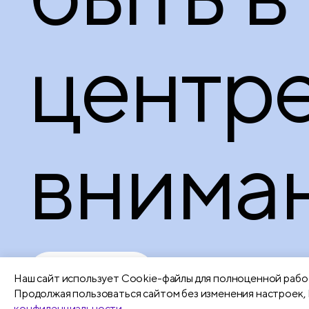
центр
вниман
Подробнее
Наш сайт использует Сookie-файлы для полноценной работ
Продолжая пользоваться сайтом без изменения настроек, 
конфиденциальности