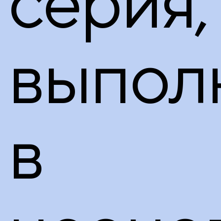
серия,
выпол
в