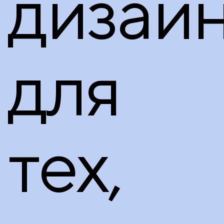
дизай
для
тех,