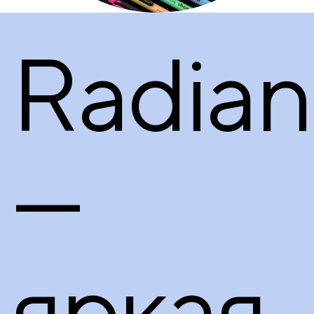
Radian
—
яркая