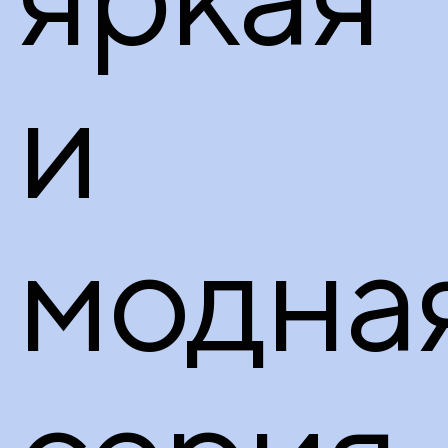
и
модна