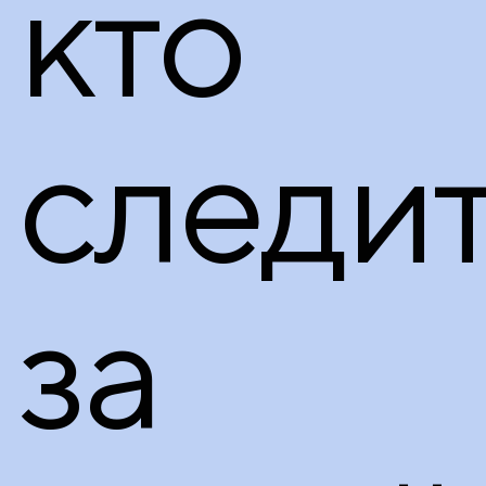
кто
следи
за