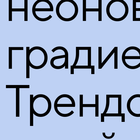
неоно
градие
Тренд