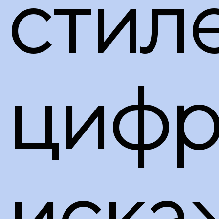
стил
цифр
иска