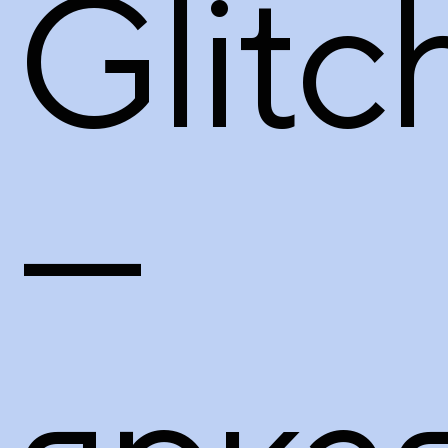
Glitc
—