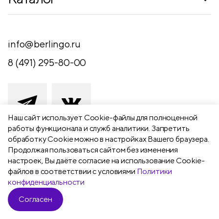
Где купить
Новинки
Компания
Письменные принадлежности
info@berlingo.ru
Контакты
Канцелярские принадлежности
8 (491) 295-80-00
Обратная связь
Папки, архиваторы
Чертежные принадлежности
Хобби и творчество
Наш сайт использует Сookie-файлы для полноценной
работы функционала и служб аналитики. Запретить
Презентационное оборудование
обработку Cookie можно в настройках Вашего браузера.
391111 Рязанская обл., Рыбновский р-
Продолжая пользоваться сайтом без изменения
Школьный текстиль
н,
настроек, Вы даёте согласие на использование Cookie-
Бумажная продукция
г. Рыбное, ул. Берёзовая, 13а
файлов в соответствии с условиями
Политики
конфиденциальности
Согласен