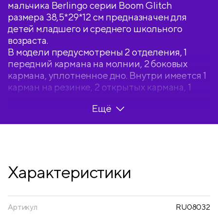
мальчика Berlingo серии Boom Glitch
размера 38,5*29*12 см предназначен для
детей младшего и среднего школьного
возраста.
В модели предусмотрены 2 отделения, 1
передний кармана на молнии, 2 боковых
кармана, уплотненное дно. Внутри имеется 1
карман на резинке, 2 открытых кармана, 1
карман на молнии, мини-органайзер для
Ещё
канцтоваров. Объём – 13,5 литров.
Формованная спинка из экологичного ЭВА-
материала устойчива к деформации, создана
с учетом анатомического строения спины
ребенка, имеет вентиляционные каналы для
Характеристики
свободной циркуляции воздуха. Плотные
лямки с возможностью регулировки и
нагрудный фиксатор позволяют равномерно
распределить нагрузку на спину ребенка.
Артикул
RU08032
Световозвращающие элементы