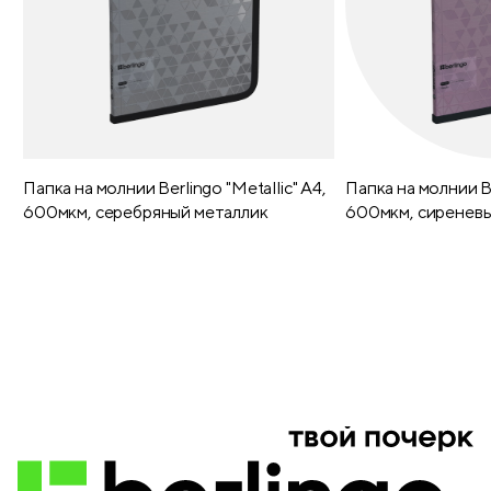
Внутренние карманы
4
Светоотражающие элементы
есть
Материал застежки
пластик
Папка на молнии Berlingo "Metallic" А4,
Папка на молнии Be
Регулируемые лямки
да
600мкм, серебряный металлик
600мкм, сиреневы
Толщина лямок (мм)
7
Подвес
нет
Декоративные элементы дизайна
нет
Отделение для ноутбука
нет
Внутренний подклад
есть