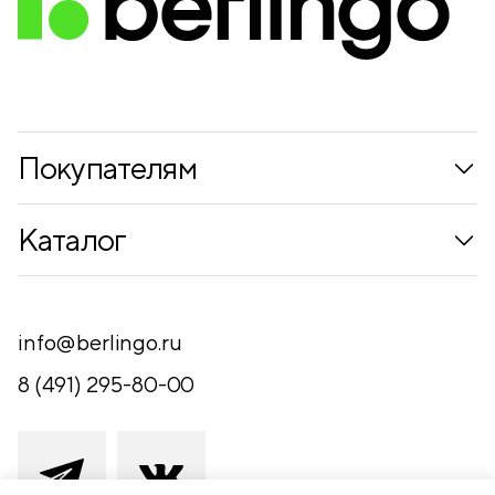
Покупателям
Коллекции
Каталог
Где купить
Новинки
Компания
Письменные принадлежности
info@berlingo.ru
Контакты
Канцелярские принадлежности
8 (491) 295-80-00
Обратная связь
Папки, архиваторы
Чертежные принадлежности