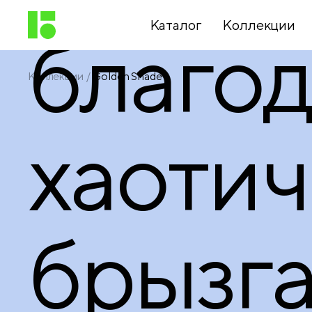
Каталог
Коллекции
благо
Коллекции
Golden Shade
Письменные
принадлежности
хаоти
Канцелярские
принадлежности
брызг
Папки,
архиваторы
Чертежные