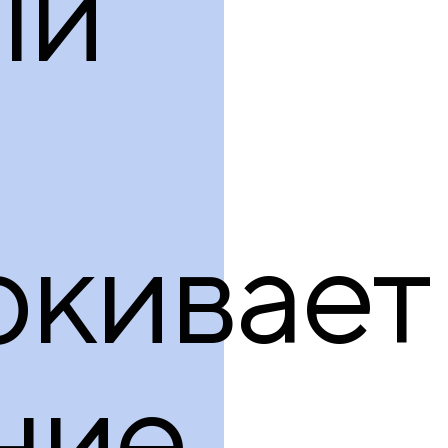
ый
ркивает
ние