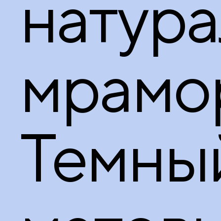
натура
мрамо
Темны