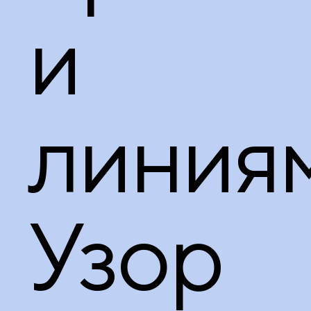
принадлежности
и
линиям
Узор