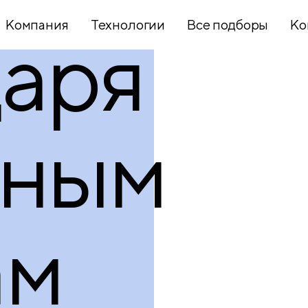
Компания
Технологии
Все подборы
Ко
даря
Хобби и
творчество
чным
Презентационное
оборудование
ам
Школьный
текстиль
Бумажная