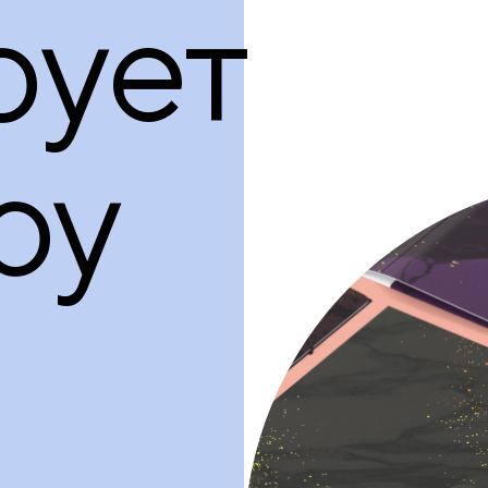
рует
ру