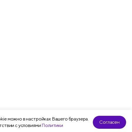
kie можно в настройках Вашего браузера.
Согласен
тствии с условиями
Политики