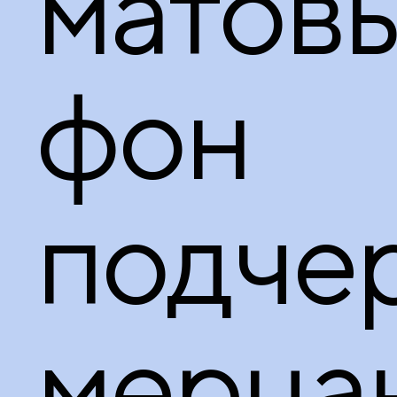
матов
фон
подче
мерца