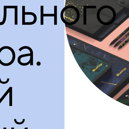
льного
ра.
й