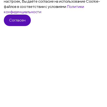
настроек, Вы даёте согласие на использование Cookie-
Подробнее
файлов в соответствии с условиями
Политики
конфиденциальности
Согласен
Все
Карандаши чернографитные
Бл