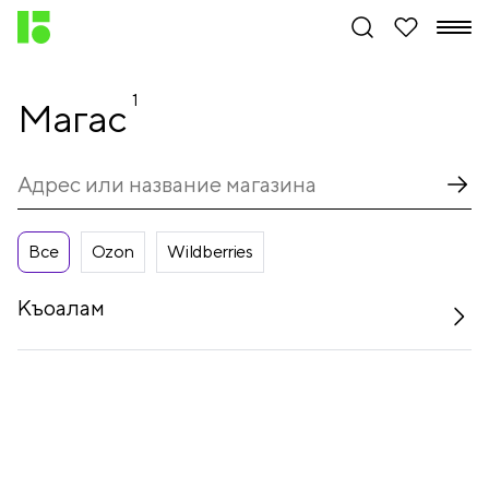
1
Магас
Все
Ozon
Wildberries
Къоалам