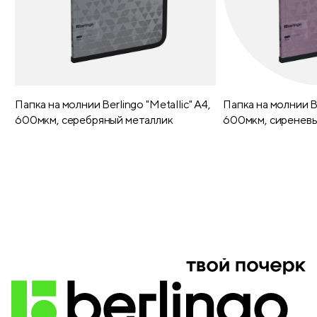
Выборочный лак
нет
Конгрев
нет
Ламинация
нет
Папка на молнии Berlingo "Metallic" А4,
Папка на молнии Be
600мкм, серебряный металлик
600мкм, сиреневы
Расположение крепления
сбоку слева
Внутренний блок
офсетная бумага
Глянцевый лак
нет
Тиснение фольгой
нет
Тиснение фактурное
нет