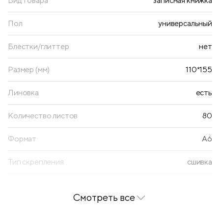
Вид товара
записная книжка
Пол
универсальный
Блестки/глиттер
нет
Размер (мм)
110*155
Линовка
есть
Количество листов
80
Формат
A6
Тип скрепления
сшивка
Тип застежки
резинка
Смотреть все
Цвет бумаги блока
кремовый