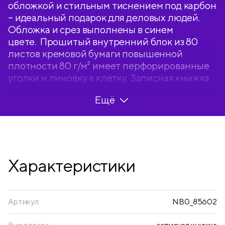
обложкой и стильным тиснением под карбон
– идеальный подарок для деловых людей.
Обложка и срез выполнены в синем
цвете. Прошитый внутренний блок из 80
листов кремовой бумаги повышенной
плотности 80 г/м² имеет перфорированные
уголки и линовку в клетку. Записная книжка
Berlingo Western подходит под
Ещё
персонализацию, внутри 2 удобные
закладки-ляссе. В подарок – 3 комплекта
стикеров с латинским, русским алфавитом и
пиктограммами. Записная книжка
представлена в размере 110*155 мм.
Характеристики
Артикул
NB0_85602