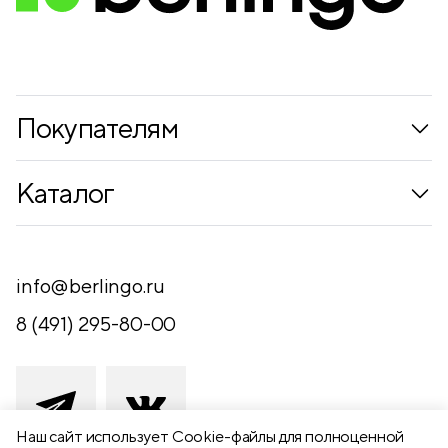
Покупателям
Коллекции
Каталог
Где купить
Новинки
Компания
Письменные принадлежности
info@berlingo.ru
Контакты
Канцелярские принадлежности
8 (491) 295-80-00
Обратная связь
Папки, архиваторы
Чертежные принадлежности
Хобби и творчество
Наш сайт использует Сookie-файлы для полноценной