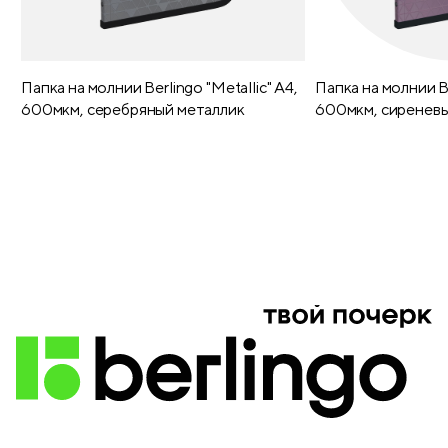
Папка на молнии Berlingo "Metallic" А4,
Папка на молнии Be
600мкм, серебряный металлик
600мкм, сиреневы