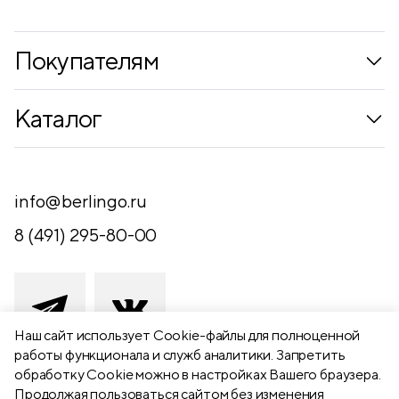
Покупателям
Коллекции
Каталог
Где купить
Новинки
Компания
Письменные принадлежности
info@berlingo.ru
Контакты
Канцелярские принадлежности
8 (491) 295-80-00
Обратная связь
Папки, архиваторы
Чертежные принадлежности
Хобби и творчество
Наш сайт использует Сookie-файлы для полноценной
работы функционала и служб аналитики. Запретить
Презентационное оборудование
обработку Cookie можно в настройках Вашего браузера.
391111 Рязанская обл., Рыбновский р-
Продолжая пользоваться сайтом без изменения
Школьный текстиль