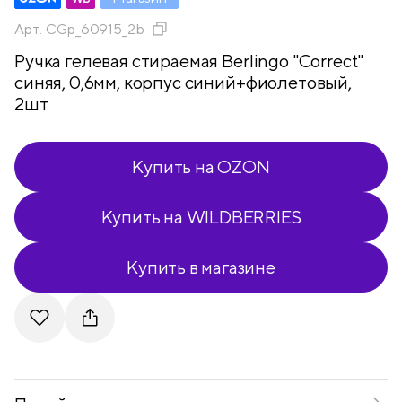
Арт.
CGp_60915_2b
Ручка гелевая стираемая Berlingo "Correct"
синяя, 0,6мм, корпус синий+фиолетовый,
2шт
Купить на OZON
Купить на WILDBERRIES
Купить в магазине
Telegram
VKontakte