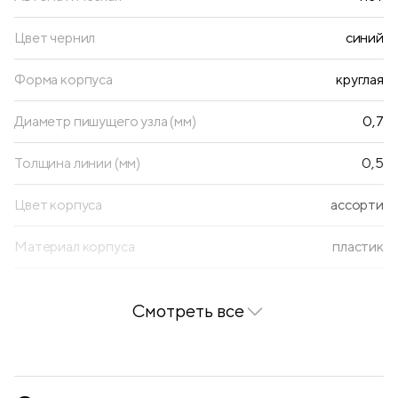
Цвет чернил
синий
Форма корпуса
круглая
Диаметр пишущего узла (мм)
0,7
Толщина линии (мм)
0,5
Цвет корпуса
ассорти
Материал корпуса
пластик
Тип наконечника
стреловидный
Смотреть все
Зона захвата
резиновый грип
Чернила пониженной вязкости
да