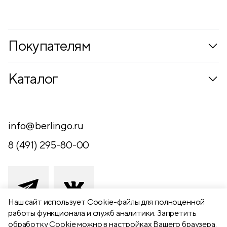
Покупателям
Коллекции
Каталог
Где купить
Новинки
Компания
Письменные принадлежности
info@berlingo.ru
Контакты
Канцелярские принадлежности
8 (491) 295-80-00
Обратная связь
Папки, архиваторы
Чертежные принадлежности
Хобби и творчество
Наш сайт использует Сookie-файлы для полноценной
работы функционала и служб аналитики. Запретить
Презентационное оборудование
обработку Cookie можно в настройках Вашего браузера.