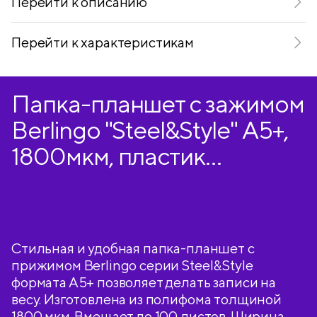
Перейти к описанию
Перейти к характеристикам
Папка-планшет с зажимом
Berlingo "Steel&Style" А5+,
1800мкм, пластик
(полифом), черная
Стильная и удобная папка-планшет с
прижимом Berlingo серии Steel&Style
формата А5+ позволяет делать записи на
весу. Изготовлена из полифома толщиной
1800 мкм. Вмещает до 100 листов. Ширина