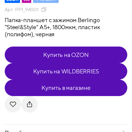
Арт.
PPf_94001
Папка-планшет с зажимом Berlingo
"Steel&Style" А5+, 1800мкм, пластик
(полифом), черная
Купить на OZON
Купить на WILDBERRIES
Купить в магазине
Telegram
VKontakte