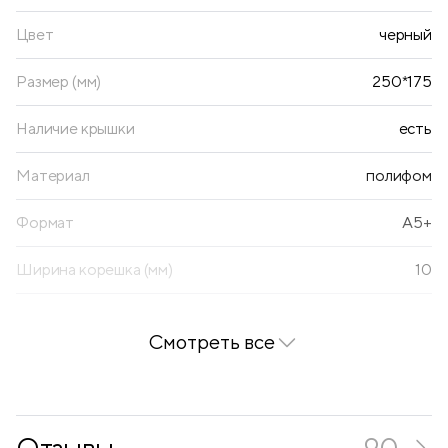
Цвет
черный
Размер (мм)
250*175
Наличие крышки
есть
Материал
полифом
Формат
А5+
Ширина корешка (мм)
10
Толщина материала (мкм)
1800
Смотреть все
Вместимость, в листах
100
Наличие кармана на внутренней стороне папки
нет
Отзывы
90