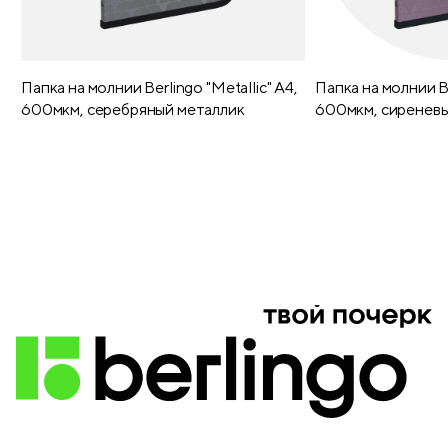
Папка на молнии Berlingo "Metallic" А4,
Папка на молнии Be
600мкм, серебряный металлик
600мкм, сиреневы