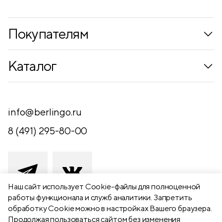
Покупателям
Коллекции
Каталог
Где купить
Новинки
Компания
Письменные принадлежности
info@berlingo.ru
Контакты
Канцелярские принадлежности
8 (491) 295-80-00
Обратная связь
Папки, архиваторы
Чертежные принадлежности
Хобби и творчество
Наш сайт использует Сookie-файлы для полноценной
работы функционала и служб аналитики. Запретить
Презентационное оборудование
обработку Cookie можно в настройках Вашего браузера.
391111 Рязанская обл., Рыбновский р-
Продолжая пользоваться сайтом без изменения
Школьный текстиль