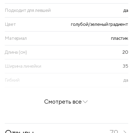
Подходит для левшей
да
Цвет
голубой/зеленый градиент
Материал
пластик
Длина (см)
20
Ширина линейки
35
Гибкий
да
Две шкалы
да
Смотреть все
Наличие держателя
нет
Наличие волнистого края
нет
Отзывы
79