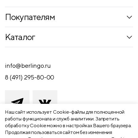
Покупателям
Коллекции
Каталог
Где купить
Новинки
Компания
Письменные принадлежности
info@berlingo.ru
Контакты
Канцелярские принадлежности
8 (491) 295-80-00
Обратная связь
Папки, архиваторы
Чертежные принадлежности
Хобби и творчество
Наш сайт использует Сookie-файлы для полноценной
работы функционала и служб аналитики. Запретить
Презентационное оборудование
обработку Cookie можно в настройках Вашего браузера.
391111 Рязанская обл., Рыбновский р-
Продолжая пользоваться сайтом без изменения
Школьный текстиль