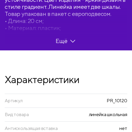
стиле градиент. Линейка имеет две шкалы.
Товар упакован в пакет с европодвесом.
• Длина: 20 см;
• Материал: пластик;
• Цвет: голубо/зелёный градиент.
Ещё
Характеристики
Артикул
PR_10120
Вид товара
линейка школьная
Антискользящая вставка
нет