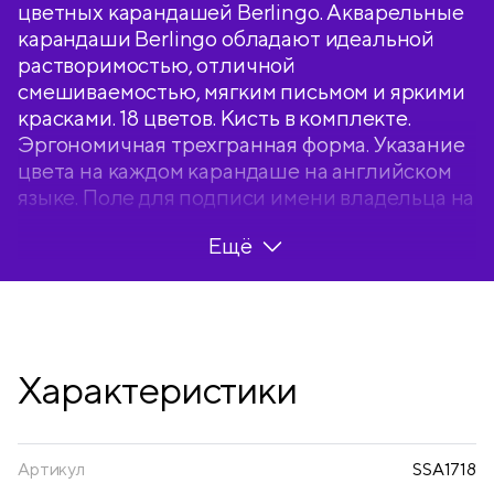
цветных карандашей Berlingo. Акварельные
карандаши Berlingo обладают идеальной
растворимостью, отличной
смешиваемостью, мягким письмом и яркими
красками. 18 цветов. Кисть в комплекте.
Эргономичная трехгранная форма. Указание
цвета на каждом карандаше на английском
языке. Поле для подписи имени владельца на
каждом карандаше. Упаковка в плотную
Ещё
матовую картонную коробку со склеенным
европодвесом. Пластиковый трей внутри
предотвращает скатывание карандашей и
позволяет легко собирать их в коробку.
Характеристики
Артикул
SSA1718