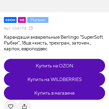
Магазин
Арт.
SSA1718
Карандаши акварельные Berlingo "SuperSoft.
Рыбки", 18цв.+кисть, трехгран., заточен.,
картон, европодвес
Купить на OZON
Купить на WILDBERRIES
Купить в магазине