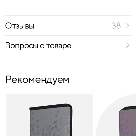
Количество карандашей (ШТ)
18
Отзывы
38
Диаметр грифеля (мм)
4
Длина (мм)
180
Вопросы о товаре
Рекомендуем