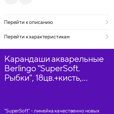
Telegram
VKontakte
Перейти к описанию
Перейти к характеристикам
Карандаши акварельные
Berlingo "SuperSoft.
Рыбки", 18цв.+кисть,
трехгран., заточен.,
картон, европодвес
"SuperSoft" - линейка качественно новых