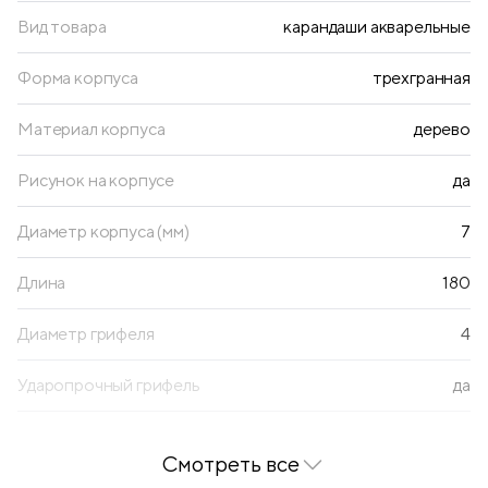
Вид товара
карандаши акварельные
Форма корпуса
трехгранная
Материал корпуса
дерево
Рисунок на корпусе
да
Диаметр корпуса (мм)
7
Длина
180
Диаметр грифеля
4
Ударопрочный грифель
да
Точилка в комплекте
есть
Смотреть все
Количество цветов
18