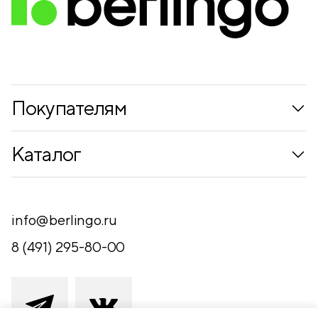
Покупателям
Коллекции
Каталог
Где купить
Новинки
Компания
Письменные принадлежности
info@berlingo.ru
Контакты
Канцелярские принадлежности
8 (491) 295-80-00
Обратная связь
Папки, архиваторы
Чертежные принадлежности